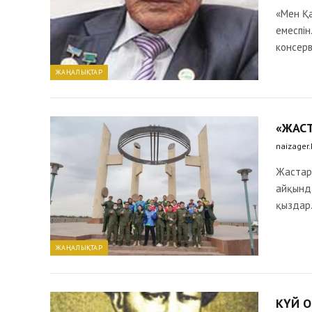
«Мен Қа
емеспін
консер
ЖАҢАЛЫҚТАР
«ЖАСТ
naizager
Жастард
айқынд
қызда
ЖАҢАЛЫҚТАР
КҮЙ 