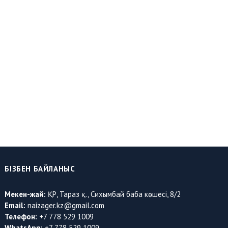
БІЗБЕН БАЙЛАНЫС
Мекен-жай:
ҚР, Тараз қ., Сихымбай баба көшесі, 8/2
Email:
naizager.kz@gmail.com
Телефон:
+7 778 529 1009
WhatsApp:
+7 778 529 1009