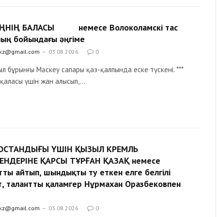
ЕҢНІҢ БАЛАСЫ немесе Волоколамскі тас
ың бойындағы әңгіме
.kz@gmail.com
03.08.2026
0
ыл бұрынғы Мәскеу сапары қаз-қалпында еске түскені. ***
қаласы үшін жан алысып,…
БОСТАНДЫҒЫ ҮШІН ҚЫЗЫЛ КРЕМЛЬ
ЕНДЕРІНЕ ҚАРСЫ ТҰРҒАН ҚАЗАҚ немесе
тты айтып, шындықты ту еткен елге белгілі
т, талантты қаламгер Нұрмахан Оразбековпен
е
.kz@gmail.com
03.08.2026
0