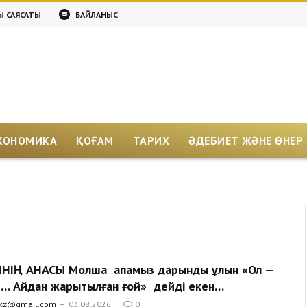
Қ САЯСАТЫ
БАЙЛАНЫС
КОНОМИКА
ҚОҒАМ
ТАРИХ
ӘДЕБИЕТ ЖӘНЕ ӨНЕР
НІҢ АНАСЫ Молша апамыз дарынды ұлын «Ол —
й… Айдан жарытылған ғой» дейді екен…
.kz@gmail.com
03.08.2026
0