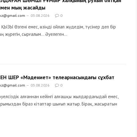
ДАҒАН ШӘМШІ ҒҰМЫР халқының рухын оятқан
імен мың жасайды
.kz@gmail.com
03.08.2026
0
ҚЫЗЫ Өзгені емес, өзіңді ойлап жүдедім, түсінер деп бір
ң жүрегін, сырғалым… Әуелеген…
ЕН ШЕР «Мәдениет» телеарнасындағы сұхбат
.kz@gmail.com
03.08.2026
0
әуелсіздік алғаннан кейінгі алғашқы жылдардағыдай емес,
рымыздан біраз кітаптар шығып жатыр. Бірақ, жасыратын