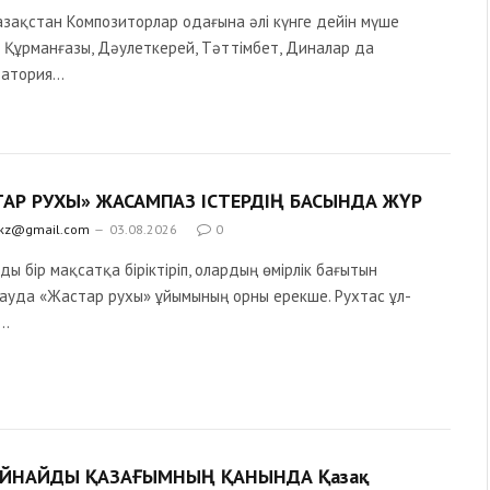
зақстан Композиторлар одағына әлі күнге дейін мүше
. Құрманғазы, Дәулеткерей, Тәттімбет, Диналар да
ватория…
АР РУХЫ» ЖАСАМПАЗ ІСТЕРДІҢ БАСЫНДА ЖҮР
.kz@gmail.com
03.08.2026
0
ы бір мақсатқа біріктіріп, олардың өмірлік бағытын
ауда «Жастар рухы» ұйымының орны ерекше. Рухтас ұл-
р…
ОЙНАЙДЫ ҚАЗАҒЫМНЫҢ ҚАНЫНДА Қазақ