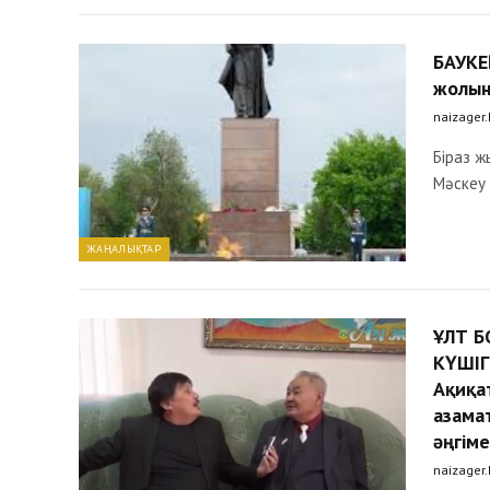
БАУК
жолын
naizager
Біраз ж
Мәскеу 
ЖАҢАЛЫҚТАР
ҰЛТ 
КҮШІГ
Ақиқа
азама
әңгім
naizager