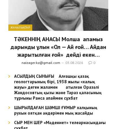
ЖАҢАЛЫҚТАР
ТӘКЕННІҢ АНАСЫ Молша апамыз
дарынды ұлын «Ол — Ай ғой… Айдан
жарытылған ғой» дейді екен…
naizager.kz@gmail.com
03.08.2026
0
АСЫЛДЫҢ СЫНЫҒЫ Алғашқы қазақ
геологтарының бірі, 1938 жылы «халық
жауы» деген жаламен атылған Оразәлі
Жандосовтың қызы және Тараз қаласының
тұрғыны Раиса апаймен сұхбат
ШЫРЫЛДАҒАН ШӘМШІ ҒҰМЫР халқының
рухын оятқан әндерімен мың жасайды
СЫР МЕН ШЕР «Мәдениет» телеарнасындағы
сұхбат