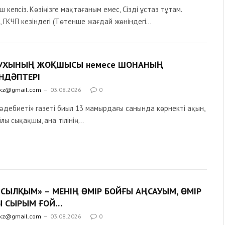
ош кепсіз. Көзіңізге мақтағаным емес, Сізді ұстаз тұтам.
, ГКЧП кезіндегі (Төтенше жағдай жөніндегі…
РУХЫНЫҢ ЖОҚШЫСЫ немесе ШОНАНЫҢ
НДӘПТЕРІ
.kz@gmail.com
03.08.2026
0
әдебиеті» газеті биыл 13 мамырдағы санында көрнек­ті ақын,
йлы сықақшы, ана тілінің…
 СЫЛҚЫМ» – МЕНІҢ ӨМІР БОЙҒЫ АҢСАУЫМ, ӨМІР
Ы СЫРЫМ ҒОЙ…
.kz@gmail.com
03.08.2026
0