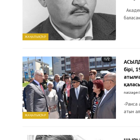
Академ
баласақ
ЖАҢАЛЫҚТАР
АСЫЛД
бірі,
атылғ
қалас
naizager
-Раиса 
атын а
ЖАҢАЛЫҚТАР