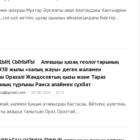
ик-жазушы Мұхтар Әуезовты алып Алатаудағы Хантәңіріне
, сол қол жетпес құзар шыңның айналасындағы биіктер…
ЫҢ СЫНЫҒЫ Алғашқы қазақ геологтарының
 1938 жылы «халық жауы» деген жаламен
ан Оразәлі Жандосовтың қызы және Тараз
ының тұрғыны Раиса апаймен сұхбат
.kz@gmail.com
03.08.2026
0
апай, әңгімені Қиқым атамыздан бастасақ. Өйткені, әулетінің
лты алашқа танытқан Ораз, Оразтай,…