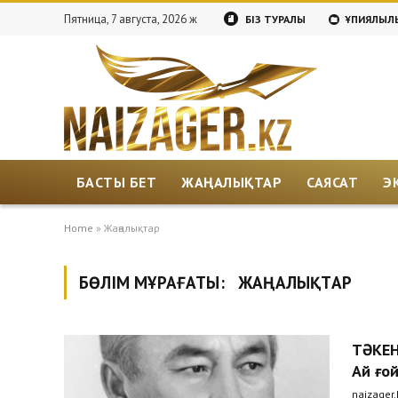
Пятница, 7 августа, 2026 ж
БІЗ ТУРАЛЫ
ҚҰПИЯЛЫЛЫ
БАСТЫ БЕТ
ЖАҢАЛЫҚТАР
САЯСАТ
Э
Home
»
Жаңалықтар
БӨЛІМ МҰРАҒАТЫ:
ЖАҢАЛЫҚТАР
ТӘКЕН
Ай ғо
naizager