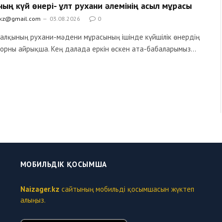
ның күй өнері- ұлт рухани әлемінің асыл мұрасы
.kz@gmail.com
03.08.2026
0
алқының рухани-мәдени мұрасының ішінде күйшілік өнердің
 орны айрықша. Кең далада еркін өскен ата-бабаларымыз…
МОБИЛЬДІК ҚОСЫМША
Naizager.kz
сайтының мобильді қосымшасын жүктеп
алыңыз.