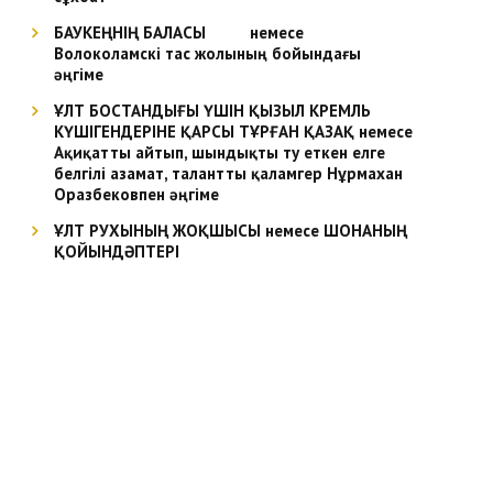
БАУКЕҢНІҢ БАЛАСЫ немесе
Волоколамскі тас жолының бойындағы
әңгіме
ҰЛТ БОСТАНДЫҒЫ ҮШІН ҚЫЗЫЛ КРЕМЛЬ
КҮШІГЕНДЕРІНЕ ҚАРСЫ ТҰРҒАН ҚАЗАҚ немесе
Ақиқатты айтып, шындықты ту еткен елге
белгілі азамат, талантты қаламгер Нұрмахан
Оразбековпен әңгіме
ҰЛТ РУХЫНЫҢ ЖОҚШЫСЫ немесе ШОНАНЫҢ
ҚОЙЫНДӘПТЕРІ