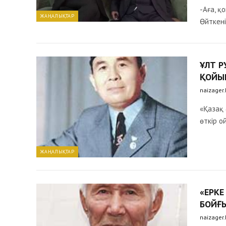
-Аға, қ
ЖАҢАЛЫҚТАР
Өйткені
ҰЛТ 
ҚОЙЫ
naizager
«Қазақ 
өткір о
ЖАҢАЛЫҚТАР
«ЕРКЕ
БОЙҒ
naizager