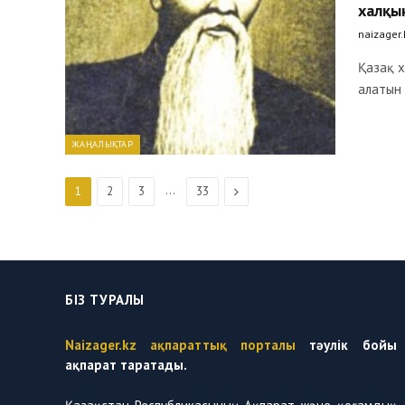
халқы
naizager
Қазақ х
алатын
ЖАҢАЛЫҚТАР
…
Next
1
2
3
33
БІЗ ТУРАЛЫ
Naizager.kz ақпараттық порталы
тәулік бойы
ақпарат таратады.