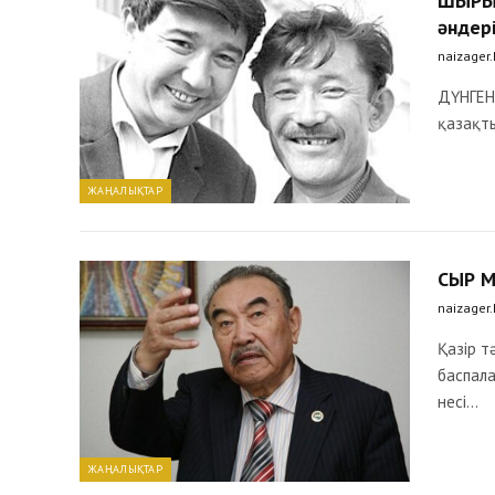
ШЫРЫЛ
әндер
naizager
ДҮНГЕН 
қазақты
ЖАҢАЛЫҚТАР
СЫР М
naizager
Қазір т
баспала
несі…
ЖАҢАЛЫҚТАР