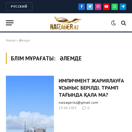
РУССКИЙ
Facebook
Twitter
Instagram
YouTube
WhatsApp
Tele
Home
»
Әлемде
БӨЛІМ МҰРАҒАТЫ:
ӘЛЕМДЕ
ИМПИЧМЕНТ ЖАРИЯЛАУҒА
ҰСЫНЫС БЕРІЛДІ. ТРАМП
ТАҒЫНДА ҚАЛА МА?
naizager.kz@gmail.com
29.04.2025
0