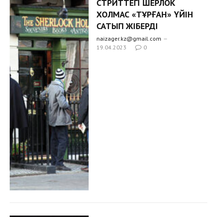
СТРИТТЕГІ ШЕРЛОК
ХОЛМАС «ТҰРҒАН» ҮЙІН
САТЫП ЖІБЕРДІ
naizager.kz@gmail.com
19.04.2023
0