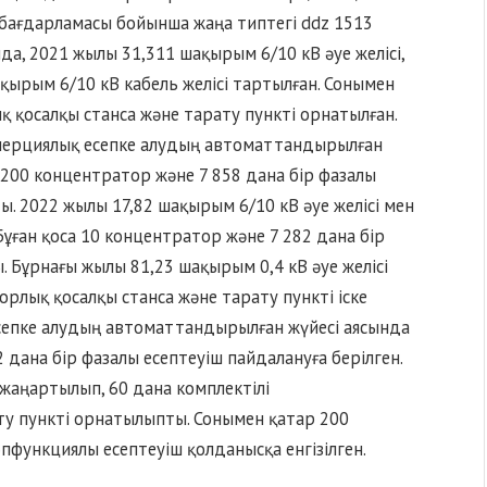
бағдарламасы бойынша жаңа типтегі ddz 1513
а, 2021 жылы 31,311 шақырым 6/10 кВ әуе желісі,
ақырым 6/10 кВ кабель желісі тартылған. Сонымен
 қосалқы станса және тарату пункті орнатылған.
мерциялық есепке алудың автоматтандырылған
 200 концентратор және 7 858 дана бір фазалы
. 2022 жылы 17,82 шақырым 6/10 кВ әуе желісі мен
 Бұған қоса 10 концентратор және 7 282 дана бір
 Бұрнағы жылы 81,23 шақырым 0,4 кВ әуе желісі
рлық қосалқы станса және тарату пункті іске
сепке алудың автоматтандырылған жүйесі аясында
дана бір фазалы есептеуіш пайдалануға берілген.
 жаңартылып, 60 дана комплектілі
ту пункті орнатылыпты. Сонымен қатар 200
пфункциялы есептеуіш қолданысқа енгізілген.