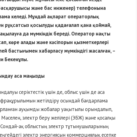
басқарушысы және бас инженер) телефонына
рлама келеді. Мұндай ақпарат операторлық
ен рұқсатсыз қосылуды қадағалап қана қоймай,
ақылауға да мүмкіндік береді. Оператор нақты
ап, көре алады және кәсіпорын қызметкерлері
лей бастығымен хабарласу мүмкіндігі жасалған, –
ли Бекенұлы.
ындау аса маңызды
алуы серіктестік үшін де, облыс үшін де аса
нфрақұрылымын жетілдіру осындай бағдарлама
парланған ауқымды жобалар уақытылы орындалып,
 Мәселен, электр беру желілері (ЭБЖ) және қосалқы
н. Сондай-ақ облыстың электр тұтынушыларының
еңгейдегі электр энергиясын коммерциялық есепке