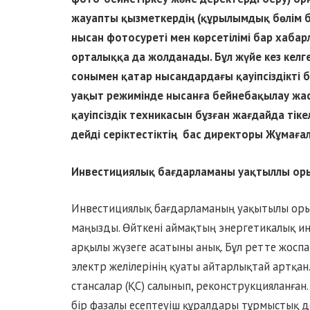
жауапты қызметкердің (құрылымдық бөлім 
нысан фотосуреті мен көрсетілімі бар хаба
орталыққа да жолданады. Бұл жүйе кез келг
сонымен қатар нысандардағы қауіпсіздікті б
уақыт режимінде нысанға бейнебақылау жас
қауіпсіздік техникасын бұзған жағдайда тіке
дейді серіктестіктің бас директоры Жұмаға
Инвестициялық бағдарламаны уақтыллы ор
Инвестициялық бағдарламаның уақытылы орынд
маңызды. Өйткені аймақтың энергетикалық и
арқылы жүзеге асатыны анық. Бұл ретте жос
электр желілерінің қуаты айтарлықтай артқан.
стансалар (ҚС) салынып, реконструкцияланға
бір фазалы есептеуіш құралдары тұрмыстық д