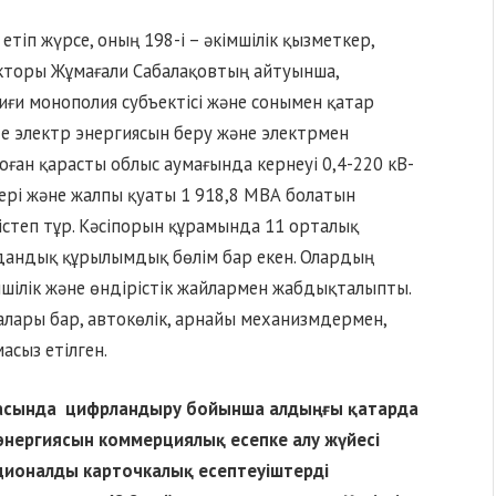
етіп жүрсе, оның 198-і – әкімшілік қызметкер,
ректоры Жұмағали Сабалақовтың айтуынша,
иғи монополия субъектісі және сонымен қатар
де электр энергиясын беру және электрмен
оған қарасты облыс аумағында кернеуі 0,4-220 кВ-
ері және жалпы қуаты 1 918,8 МВА болатын
степ тұр. Кәсіпорын құрамында 11 орталық
аудандық құрылымдық бөлім бар екен. Олардың
мшілік және өндірістік жайлармен жабдықталыпты.
алары бар, автокөлік, арнайы механизмдермен,
сыз етілген.
ласында цифрландыру бойынша алдыңғы қатарда
р энергиясын коммерциялық есепке алу жүйесі
ционалды карточкалық есептеуіштерді