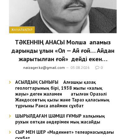
ЖАҢАЛЫҚТАР
ТӘКЕННІҢ АНАСЫ Молша апамыз
дарынды ұлын «Ол — Ай ғой… Айдан
жарытылған ғой» дейді екен…
naizager.kz@gmail.com
03.08.2026
0
АСЫЛДЫҢ СЫНЫҒЫ Алғашқы қазақ
геологтарының бірі, 1938 жылы «халық
жауы» деген жаламен атылған Оразәлі
Жандосовтың қызы және Тараз қаласының
тұрғыны Раиса апаймен сұхбат
ШЫРЫЛДАҒАН ШӘМШІ ҒҰМЫР халқының
рухын оятқан әндерімен мың жасайды
СЫР МЕН ШЕР «Мәдениет» телеарнасындағы
сұхбат