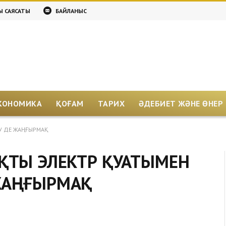
Қ САЯСАТЫ
БАЙЛАНЫС
КОНОМИКА
ҚОҒАМ
ТАРИХ
ӘДЕБИЕТ ЖӘНЕ ӨНЕР
У ДЕ ЖАҢҒЫРМАҚ
ҚТЫ ЭЛЕКТР ҚУАТЫМЕН
ЖАҢҒЫРМАҚ