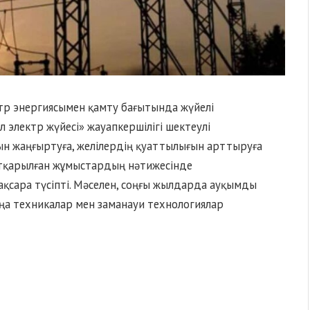
ктр энергиясымен қамту бағытында жүйелі
л электр жүйесі» жауапкершілігі шектеулі
ын жаңғыртуға, желілердің қуаттылығын арттыруға
атқарылған жұмыстардың нәтижесінде
қсара түсіпті. Мәселен, соңғы жылдарда ауқымды
аңа техникалар мен заманауи технологиялар