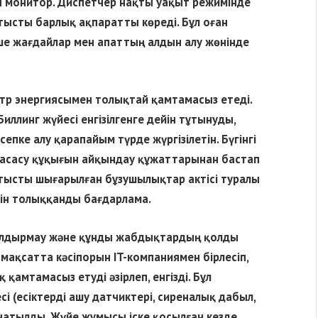
 монитор. Диспетчер нақты уақыт режимінде
ысты барлық ақпаратты көреді. Бұл оған
ше жағдайлар мен апаттың алдын алу жөнінде
ктр энергиясымен толықтай қамтамасыз етеді.
Биллинг жүйесі енгізілгенге дейін тұтынуды,
пке алу қарапайым түрде жүргізілетін. Бүгінгі
жасасу құқығын айқындау құжаттарынан бастап
атысты шығарылған бұзушылықтар актісі туралы
тін толыққанды бағдарлама.
болдырмау және құнды жабдықтардың қолды
мақсатта кәсіпорын IT-компаниямен бірлесіп,
қамтамасыз етуді әзірлеп, енгізді. Бұл
і (есіктерді ашу датчиктері, сиреналық дабыл,
натылды. Жүйе жұмысы іске қосылған кезде