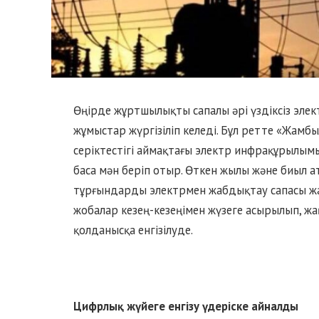
Өңірде жұртшылықты сапалы әрі үздіксіз эле
жұмыстар жүргізіліп келеді. Бұл ретте «Жамбы
серіктестігі аймақтағы электр инфрақұрылым
баса мән беріп отыр. Өткен жылы және биыл 
тұрғындарды электрмен жабдықтау сапасы жа
жобалар кезең-кезеңімен жүзеге асырылып, ж
қолданысқа енгізілуде.
Цифрлық жүйе
ге енгізу
үдеріске
айналды