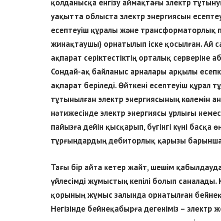
қолданысқа енгізу аймақтағы электр тұтыну
уақытта облыста электр энергиясын есепте
есептеуіш құралы және трансформаторлық п
жинақтаушы) орнатылып іске қосылған. Ай 
ақпарат серіктестіктің орталық серверіне а
Сондай-ақ байланыс арналары арқылы есепк
ақпарат беріледі. Өйткені есептеуіш құрал
тұтынылған электр энергиясының көлемін аны
нәтижесінде электр энергиясы ұрлығы немесе
пайызға дейін қысқарып, бүгінгі күні басқа
тұрғындардың дебиторлық қарызы барынша
Тағы бір айта кетер жайт, шешім қабылдауд
үйлесімді жұмыстың кепілі болып саналады.
қорының жұмыс залында орнатылған бейне
Негізінде бейнеқабырға дегеніміз – электр ж