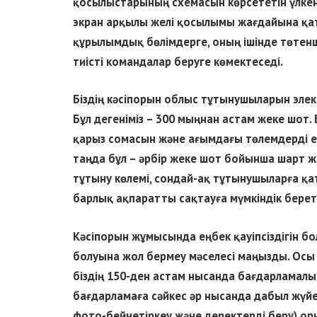
қосылыстарының схемасын көрсететін үлкен
экран арқылы желі қосылымы жағдайына қат
құрылымдық бөлімдерге, оның ішінде төтен
тиісті командалар беруге көмектеседі.
Біздің кәсіпорын облыс тұтынушыларын эле
Бұл дегеніміз – 300 мыңнан астам жеке шот. 
қарыз сомасын және ағымдағы төлемдерді есе
таңда бұл – әрбір жеке шот бойынша шарт 
тұтыну көлемі, сондай-ақ тұтынушыларға қ
барлық ақпаратты сақтауға мүмкіндік бере
Кәсіпорын жұмысында еңбек қауіпсіздігін 
болуына жол бермеу мәселесі маңызды. Осы 
біздің 150-ден астам нысанда бағдарламалық 
бағдарламаға сәйкес әр нысанда дабыл жүйес
фото-бейнетіркеу және деректерді беру) ор