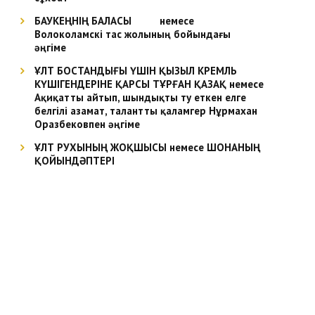
БАУКЕҢНІҢ БАЛАСЫ немесе
Волоколамскі тас жолының бойындағы
әңгіме
ҰЛТ БОСТАНДЫҒЫ ҮШІН ҚЫЗЫЛ КРЕМЛЬ
КҮШІГЕНДЕРІНЕ ҚАРСЫ ТҰРҒАН ҚАЗАҚ немесе
Ақиқатты айтып, шындықты ту еткен елге
белгілі азамат, талантты қаламгер Нұрмахан
Оразбековпен әңгіме
ҰЛТ РУХЫНЫҢ ЖОҚШЫСЫ немесе ШОНАНЫҢ
ҚОЙЫНДӘПТЕРІ