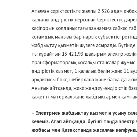
Аталған серіктестікте жалпы 2 526 адам еңбек 
қалғаны өндірістік персонал. Серіктестік ди
кәсіпорын қолданыстағы заңнамаға сәйкес таб
қоғамдық маңызы бар нарық субъектісі ретін
жабдықтау қызметін жүзеге асырады. Бүгінде 
ты құрайтын 13 421,93 шақырым электр желіл
трансформаторлық қосалқы стансалар жұмыс і
өндірістік қызмет, 1 қалалық бөлім және 11 
әрқайсысы бокс, шеберхана және басқа да әкі
Анығын айтқанда, жеке жөндеу-өндірістік баз
қажетті материал және жабдықтармен қамтама
– Электрмен жабдықтау қызметін ұсыну са
келеміз. Атап айтқанда, бүгінгі таңда элект
жобасы мен Қазақстанда жасалған көпфунк