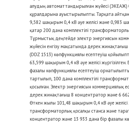
алудың автоматтандырылған жүйесі (ЭКЕАЖ) 
құралдарына ауыстырылыпты. Тарқата айтқанд
9,582 шақырым 0,4 кВ әуе желісі және 0,983 ш
қатар 200 дана комплектілі трансформаторлық
Тұрмыстық деңгейде электр энергиясын ком
жүйесін енгізу мақсатында дерек жинақтағыш
(DDZ 1513) көпфункциялы есептеуіш қойылыпты
63,599 шақырым 0,4 кВ әуе желісі жүргізілген.
фазалы көпфункциялы есептеуіш орнатылыпты.
тартылып, 100 дана комплектілі трансформато
қосылған. Электр энергиясын коммерциялық е
дерек жинақтағыш 8 концентратор және 6 662 
Өткен жылы 101,48 шақырым 0,4 кВ әуе желісі
трансформаторлық қосалқы станса және тара
концентратор және 13 933 дана бір фазалы кө