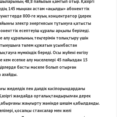
шыларының 48,8 пайызын қамтып отыр. Қазіргі
удің 145 мыңнан астам «ақылды» абоненттік
ункттерде 800-ге жуық концентратор (дерек
сайынғы электр энергиясын тұтынуға қатысты
боненттік есептеуіш құралы арқылы беріледі.
е алу құралының теңгерімін толықтыру үшін
 тұтынушыға төлем құжатын ұсынбастан
қтауға мүмкіндік береді. Осы жүйені енгізу
 кем есепке алу мәселелері 45 пайыздан 15
 өңірлерде басты мәселе болып отырған
 азайды.
ағы жеделдік пен дәлдік кәсіпорындардағы
 Қазіргі жағдайда орталықтандырылған дерек
қабырғаны жаңғырту жөнінде шешім қабылданды.
елілері, қосалқы стансалар мен желі