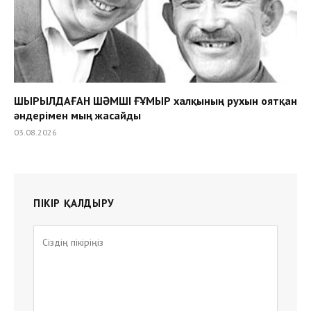
ШЫРЫЛДАҒАН ШӘМШІ ҒҰМЫР халқының рухын оятқан
әндерімен мың жасайды
03.08.2026
ПІКІР ҚАЛДЫРУ