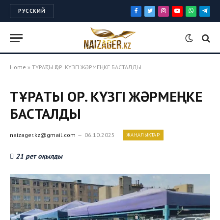
РУССКИЙ
Facebook
Twitter
Instagram
YouTube
WhatsApp
Tele
Home
»
ТҰРАҚТЫ ҚОР. КҮЗГІ ЖӘРМЕҢКЕ БАСТАЛДЫ
ТҰРАҚТЫ ҚОР. КҮЗГІ ЖӘРМЕҢКЕ
БАСТАЛДЫ
naizager.kz@gmail.com
06.10.2025
ЖАҢАЛЫҚТАР
21 рет оқылды