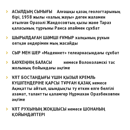
АСЫЛДЫҢ СЫНЫҒЫ Алғашқы қазақ геологтарының
бірі, 1938 жылы «халық жауы» деген жаламен
атылған Оразәлі Жандосовтың қызы және Тараз
қаласының тұрғыны Раиса апаймен сұхбат
ШЫРЫЛДАҒАН ШӘМШІ ҒҰМЫР халқының рухын
оятқан әндерімен мың жасайды
СЫР МЕН ШЕР «Мәдениет» телеарнасындағы сұхбат
БАУКЕҢНІҢ БАЛАСЫ немесе Волоколамскі тас
жолының бойындағы әңгіме
ҰЛТ БОСТАНДЫҒЫ ҮШІН ҚЫЗЫЛ КРЕМЛЬ
КҮШІГЕНДЕРІНЕ ҚАРСЫ ТҰРҒАН ҚАЗАҚ немесе
Ақиқатты айтып, шындықты ту еткен елге белгілі
азамат, талантты қаламгер Нұрмахан Оразбековпен
әңгіме
ҰЛТ РУХЫНЫҢ ЖОҚШЫСЫ немесе ШОНАНЫҢ
ҚОЙЫНДӘПТЕРІ