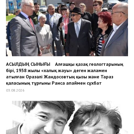
АСЫЛДЫҢ СЫНЫҒЫ Алғашқы қазақ геологтарының
бірі, 1938 жылы «халық жауы» деген жаламен
атылған Оразәлі Жандосовтың қызы және Тараз
қаласының тұрғыны Раиса апаймен сұхбат
03.08.2026