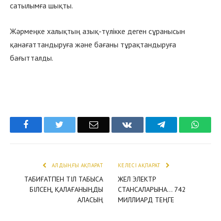
сатылымға шықты.
Жәрмеңке халықтың азық-түлікке деген сұранысын
қанағаттандыруға және бағаны тұрақтандыруға
бағытталды.
Facebook
Twitter
Email
VKontakte
Telegram
What
АЛДЫҢҒЫ АҚПАРАТ
КЕЛЕСІ АҚПАРАТ
ТАБИҒАТПЕН ТІЛ ТАБЫСА
ЖЕЛ ЭЛЕКТР
БІЛСЕҢ, ҚАЛАҒАНЫҢДЫ
СТАНСАЛАРЫНА… 742
АЛАСЫҢ
МИЛЛИАРД ТЕҢГЕ