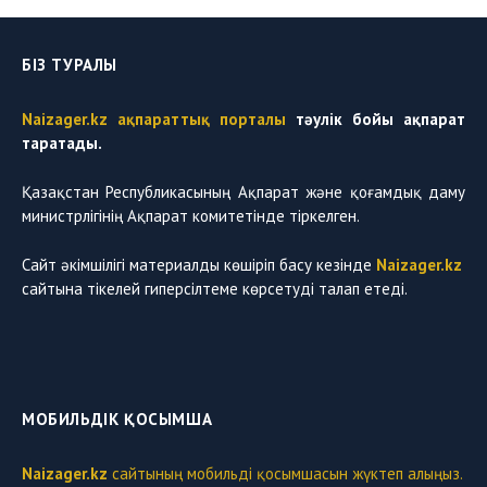
БІЗ ТУРАЛЫ
Naizager.kz ақпараттық порталы
тәулік бойы ақпарат
таратады.
Қазақстан Республикасының Ақпарат және қоғамдық даму
министрлігінің Ақпарат комитетінде тіркелген.
Сайт әкімшілігі материалды көшіріп басу кезінде
Naizager.kz
сайтына тікелей гиперсілтеме көрсетуді талап етеді.
МОБИЛЬДІК ҚОСЫМША
Naizager.kz
сайтының мобильді қосымшасын жүктеп алыңыз.