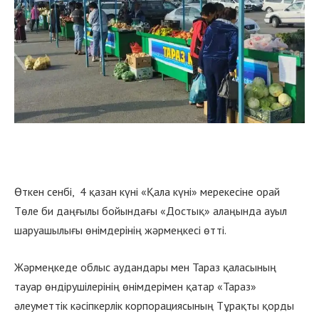
Өткен сенбі, 4 қазан күні «Қала күні» мерекесіне орай
Төле би даңғылы бойындағы «Достық» алаңында ауыл
шаруашылығы өнімдерінің жәрмеңкесі өтті.
Жәрмеңкеде облыс аудандары мен Тараз қаласының
тауар өндірушілерінің өнімдерімен қатар «Тараз»
әлеуметтік кәсіпкерлік корпорациясының Тұрақты қорды