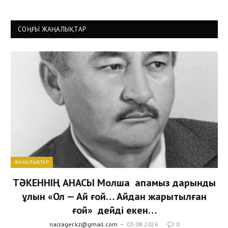
СОҢҒЫ ЖАҢАЛЫҚТАР
ЖАҢАЛЫҚТАР
ТӘКЕННІҢ АНАСЫ Молша апамыз дарынды
ұлын «Ол — Ай ғой… Айдан жарытылған
ғой» дейді екен…
naizager.kz@gmail.com
03.08.2026
0