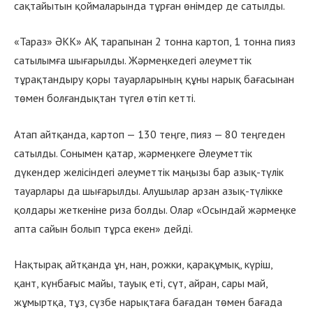
сақтайытын қоймаларында тұрған өнімдер де сатылды.
«Тараз» ӘКК» АҚ тарапынан 2 тонна картоп, 1 тонна пияз
сатылымға шығарылды. Жәрмеңкедегі әлеуметтік
тұрақтандыру қоры тауарларының құны нарық бағасынан
төмен болғандықтан түгел өтіп кетті.
Атап айтқанда, картоп — 130 теңге, пияз — 80 теңгеден
сатылды. Сонымен қатар, жәрмеңкеге Әлеуметтік
дүкендер желісіндегі әлеуметтік маңызы бар азық-түлік
тауарлары да шығарылды. Алушылар арзан азық-түлікке
қолдары жеткеніне риза болды. Олар «Осындай жәрмеңке
апта сайын болып тұрса екен» дейді.
Нақтырақ айтқанда ұн, нан, рожки, қарақұмық, күріш,
қант, күнбағыс майы, тауық еті, сүт, айран, сары май,
жұмыртқа, тұз, сүзбе нарықтаға бағадан төмен бағада