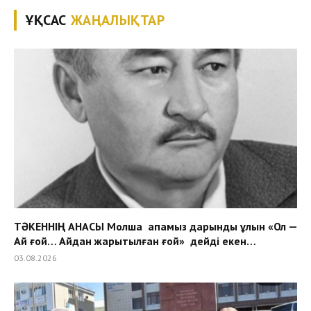
ҰҚСАС
ЖАҢАЛЫҚТАР
ТӘКЕННІҢ АНАСЫ Молша апамыз дарынды ұлын «Ол —
Ай ғой… Айдан жарытылған ғой» дейді екен…
03.08.2026