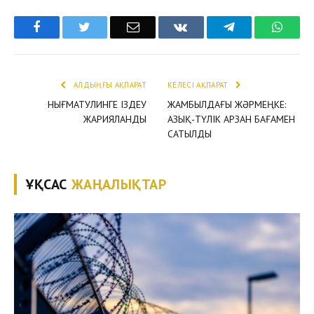
Facebook
Twitter
Email
VKontakte
Telegram
What
АЛДЫҢҒЫ АҚПАРАТ
КЕЛЕСІ АҚПАРАТ
НЫҒМАТУЛИНГЕ ІЗДЕУ
ЖАМБЫЛДАҒЫ ЖӘРМЕҢКЕ:
ЖАРИЯЛАНДЫ
АЗЫҚ-ТҮЛІК АРЗАН БАҒАМЕН
САТЫЛДЫ
ҰҚСАС
ЖАҢАЛЫҚТАР