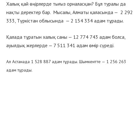
Халық қай өңірлерде тығыз орналасқан? Бұл туралы да
нақты деректер бар. Мысалы, Алматы қаласында — 2 292
333, Түркістан облысында — 2 154 334 адам тұрады.
Қалада тұратын халық саны — 12 774 743 адам болса,
ауылдық жерлерде — 7 511 341 адам өмір сүреді.
Ал Астанада 1 528 887 адам тұрады. Шымкентте — 1 256 263
адам тұрады.