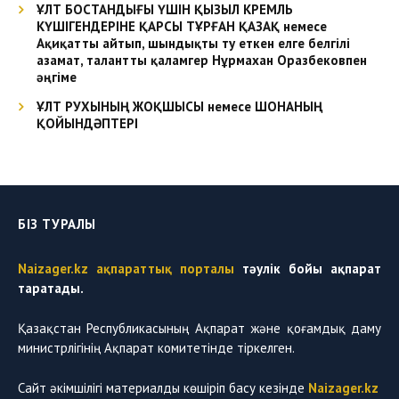
ҰЛТ БОСТАНДЫҒЫ ҮШІН ҚЫЗЫЛ КРЕМЛЬ
КҮШІГЕНДЕРІНЕ ҚАРСЫ ТҰРҒАН ҚАЗАҚ немесе
Ақиқатты айтып, шындықты ту еткен елге белгілі
азамат, талантты қаламгер Нұрмахан Оразбековпен
әңгіме
ҰЛТ РУХЫНЫҢ ЖОҚШЫСЫ немесе ШОНАНЫҢ
ҚОЙЫНДӘПТЕРІ
БІЗ ТУРАЛЫ
Naizager.kz ақпараттық порталы
тәулік бойы ақпарат
таратады.
Қазақстан Республикасының Ақпарат және қоғамдық даму
министрлігінің Ақпарат комитетінде тіркелген.
Сайт әкімшілігі материалды көшіріп басу кезінде
Naizager.kz