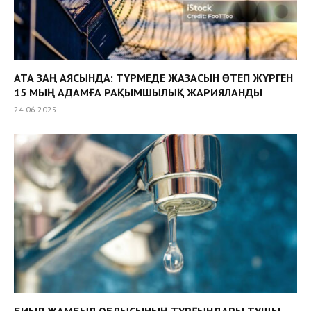
АТА ЗАҢ АЯСЫНДА: ТҮРМЕДЕ ЖАЗАСЫН ӨТЕП ЖҮРГЕН
15 МЫҢ АДАМҒА РАҚЫМШЫЛЫҚ ЖАРИЯЛАНДЫ
24.06.2025