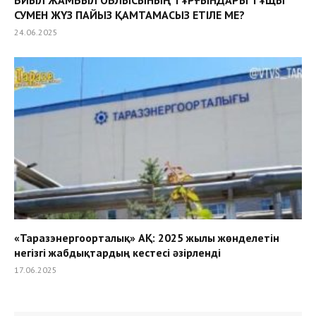
БИЫЛ ЖАМБЫЛ ОБЛЫСЫНЫҢ ТҰРҒЫНДАРЫ ТҰЩЫ
СУМЕН ЖҮЗ ПАЙЫЗ ҚАМТАМАСЫЗ ЕТІЛЕ МЕ?
24.06.2025
«Таразэнергоорталық» АҚ: 2025 жылы жөнделетін
негізгі жабдықтардың кестесі әзірленді
17.06.2025