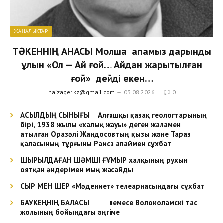
ЖАҢАЛЫҚТАР
ТӘКЕННІҢ АНАСЫ Молша апамыз дарынды
ұлын «Ол — Ай ғой… Айдан жарытылған
ғой» дейді екен…
naizager.kz@gmail.com
03.08.2026
0
АСЫЛДЫҢ СЫНЫҒЫ Алғашқы қазақ геологтарының
бірі, 1938 жылы «халық жауы» деген жаламен
атылған Оразәлі Жандосовтың қызы және Тараз
қаласының тұрғыны Раиса апаймен сұхбат
ШЫРЫЛДАҒАН ШӘМШІ ҒҰМЫР халқының рухын
оятқан әндерімен мың жасайды
СЫР МЕН ШЕР «Мәдениет» телеарнасындағы сұхбат
БАУКЕҢНІҢ БАЛАСЫ немесе Волоколамскі тас
жолының бойындағы әңгіме