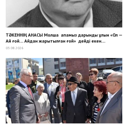
ТӘКЕННІҢ АНАСЫ Молша апамыз дарынды ұлын «Ол —
Ай ғой… Айдан жарытылған ғой» дейді екен…
03.08.2026