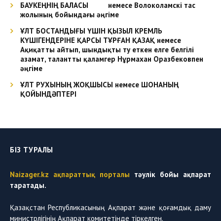
БАУКЕҢНІҢ БАЛАСЫ немесе Волоколамскі тас
жолының бойындағы әңгіме
ҰЛТ БОСТАНДЫҒЫ ҮШІН ҚЫЗЫЛ КРЕМЛЬ
КҮШІГЕНДЕРІНЕ ҚАРСЫ ТҰРҒАН ҚАЗАҚ немесе
Ақиқатты айтып, шындықты ту еткен елге белгілі
азамат, талантты қаламгер Нұрмахан Оразбековпен
әңгіме
ҰЛТ РУХЫНЫҢ ЖОҚШЫСЫ немесе ШОНАНЫҢ
ҚОЙЫНДӘПТЕРІ
БІЗ ТУРАЛЫ
Naizager.kz ақпараттық порталы
тәулік бойы ақпарат
таратады.
Қазақстан Республикасының Ақпарат және қоғамдық даму
министрлігінің Ақпарат комитетінде тіркелген.