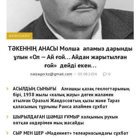
ЖАҢАЛЫҚТАР
ТӘКЕННІҢ АНАСЫ Молша апамыз дарынды
ұлын «Ол — Ай ғой… Айдан жарытылған
ғой» дейді екен…
naizager.kz@gmail.com
03.08.2026
0
АСЫЛДЫҢ СЫНЫҒЫ Алғашқы қазақ геологтарының
бірі, 1938 жылы «халық жауы» деген жаламен
атылған Оразәлі Жандосовтың қызы және Тараз
қаласының тұрғыны Раиса апаймен сұхбат
ШЫРЫЛДАҒАН ШӘМШІ ҒҰМЫР халқының рухын
оятқан әндерімен мың жасайды
СЫР МЕН ШЕР «Мәдениет» телеарнасындағы сұхбат