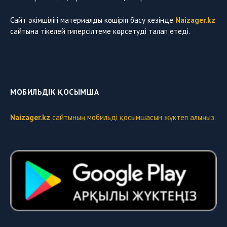
Сайт әкімшілігі материалды көшіріп басу кезінде
Naizager.kz
сайтына тікелей гиперсілтеме көрсетуді талап етеді.
МОБИЛЬДІК ҚОСЫМША
Naizager.kz
сайтының мобильді қосымшасын жүктеп алыңыз.