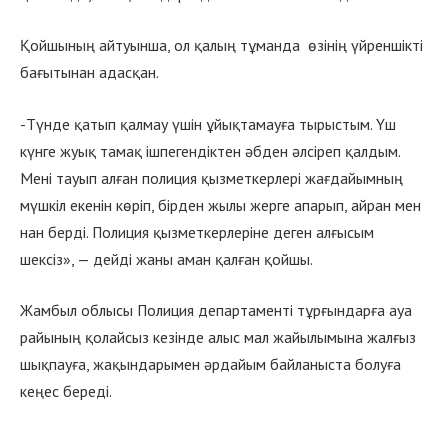
Қойшының айтуынша, ол қалың тұманда өзінің үйреншікті
бағытынан адасқан.
-Түнде қатып қалмау үшін ұйықтамауға тырыстым. Үш
күнге жуық тамақ ішпегендіктен әбден әлсіреп қалдым.
Мені тауып алған полиция қызметкерлері жағдайымның
мүшкіл екенін көріп, бірден жылы жерге апарып, айран мен
нан берді. Полиция қызметкерлеріне деген алғысым
шексіз», — дейді жаны аман қалған қойшы.
Жамбыл облысы Полиция департаменті тұрғындарға ауа
райының қолайсыз кезінде алыс мал жайылымына жалғыз
шықпауға, жақындарымен әрдайым байланыста болуға
кеңес береді.