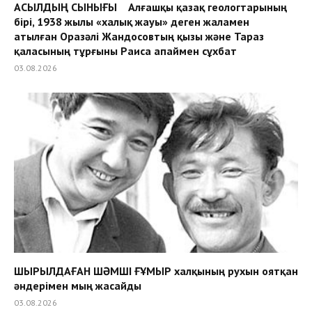
АСЫЛДЫҢ СЫНЫҒЫ Алғашқы қазақ геологтарының
бірі, 1938 жылы «халық жауы» деген жаламен
атылған Оразәлі Жандосовтың қызы және Тараз
қаласының тұрғыны Раиса апаймен сұхбат
03.08.2026
ШЫРЫЛДАҒАН ШӘМШІ ҒҰМЫР халқының рухын оятқан
әндерімен мың жасайды
03.08.2026