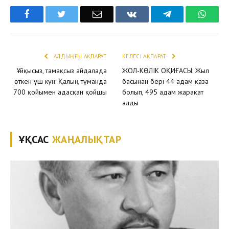
Facebook
Twitter
Email
VKontakte
Telegram
What
АЛДЫҢҒЫ АҚПАРАТ
КЕЛЕСІ АҚПАРАТ
Ұйқысыз, тамақсыз айдалада
ЖОЛ-КӨЛІК ОҚИҒАСЫ: Жыл
өткен үш күн: Қалың тұманда
басынан бері 44 адам қаза
700 қойымен адасқан қойшы
болып, 495 адам жарақат
алды
ҰҚСАС
ЖАҢАЛЫҚТАР