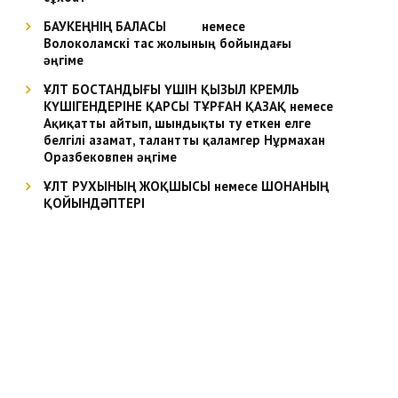
БАУКЕҢНІҢ БАЛАСЫ немесе
Волоколамскі тас жолының бойындағы
әңгіме
ҰЛТ БОСТАНДЫҒЫ ҮШІН ҚЫЗЫЛ КРЕМЛЬ
КҮШІГЕНДЕРІНЕ ҚАРСЫ ТҰРҒАН ҚАЗАҚ немесе
Ақиқатты айтып, шындықты ту еткен елге
белгілі азамат, талантты қаламгер Нұрмахан
Оразбековпен әңгіме
ҰЛТ РУХЫНЫҢ ЖОҚШЫСЫ немесе ШОНАНЫҢ
ҚОЙЫНДӘПТЕРІ