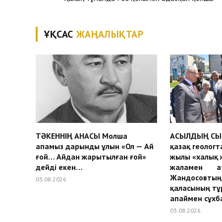
ҰҚСАС
ЖАҢАЛЫҚТАР
ТӘКЕННІҢ АНАСЫ Молша
АСЫЛДЫҢ СЫ
апамыз дарынды ұлын «Ол — Ай
қазақ геологт
ғой… Айдан жарытылған ғой»
жылы «халық 
дейді екен…
жаламен аты
Жандосовтың 
03.08.2026
қаласының тұ
апаймен сұхб
03.08.2026