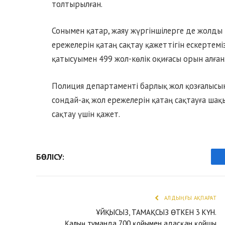
толтырылған.
Сонымен қатар, жаяу жүргіншілерге де жолды 
ережелерін қатаң сақтау қажеттігін ескертемі
қатысуымен 499 жол-көлік оқиғасы орын алған
Полиция департаменті барлық жол қозғалысы
сондай-ақ жол ережелерін қатаң сақтауға шақ
сақтау үшін қажет.
БӨЛІСУ:
АЛДЫҢҒЫ АҚПАРАТ
ҰЙҚЫСЫЗ, ТАМАҚСЫЗ ӨТКЕН 3 КҮН.
Қалың тұманда 700 қойымен адасқан қойшы