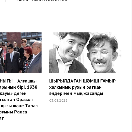
НЫҒЫ Алғашқы
ШЫРЫЛДАҒАН ШӘМШІ ҒҰМЫР
арының бірі, 1938
халқының рухын оятқан
жауы» деген
әндерімен мың жасайды
лған Оразәлі
03.08.2026
қызы және Тараз
рғыны Раиса
ат