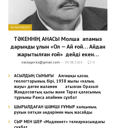
ЖАҢАЛЫҚТАР
ТӘКЕННІҢ АНАСЫ Молша апамыз
дарынды ұлын «Ол — Ай ғой… Айдан
жарытылған ғой» дейді екен…
naizager.kz@gmail.com
03.08.2026
0
АСЫЛДЫҢ СЫНЫҒЫ Алғашқы қазақ
геологтарының бірі, 1938 жылы «халық
жауы» деген жаламен атылған Оразәлі
Жандосовтың қызы және Тараз қаласының
тұрғыны Раиса апаймен сұхбат
ШЫРЫЛДАҒАН ШӘМШІ ҒҰМЫР халқының
рухын оятқан әндерімен мың жасайды
СЫР МЕН ШЕР «Мәдениет» телеарнасындағы
сұхбат