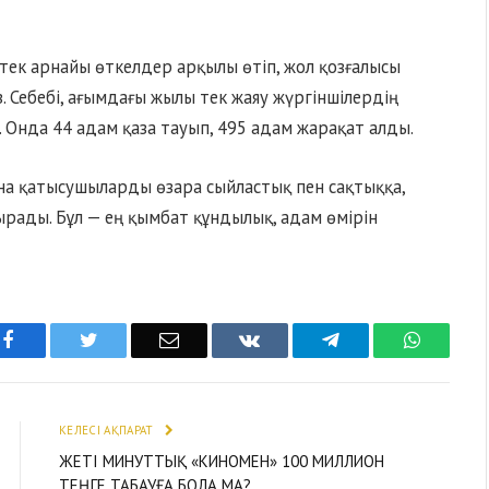
тек арнайы өткелдер арқылы өтіп, жол қозғалысы
з. Себебі, ағымдағы жылы тек жаяу жүргіншілердің
. Онда 44 адам қаза тауып, 495 адам жарақат алды.
на қатысушыларды өзара сыйластық пен сақтыққа,
ырады. Бұл — ең қымбат құндылық, адам өмірін
Facebook
Twitter
Email
VKontakte
Telegram
WhatsA
КЕЛЕСІ АҚПАРАТ
ЖЕТІ МИНУТТЫҚ «КИНОМЕН» 100 МИЛЛИОН
ТЕҢГЕ ТАБАУҒА БОЛА МА?