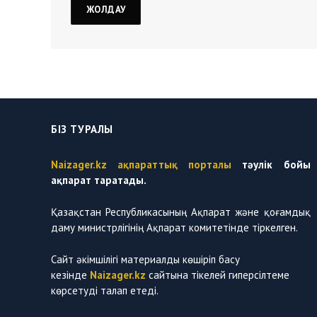
БІЗ ТУРАЛЫ
Naizager.kz ақпараттық порталы
тәулік бойы
ақпарат таратады.
Қазақстан Республикасының Ақпарат және қоғамдық
даму министрлігінің Ақпарат комитетінде тіркелген.
Сайт әкімшілігі материалды көшіріп басу
кезінде
Naizager.kz
сайтына тікелей гиперсілтеме
көрсетуді талап етеді.