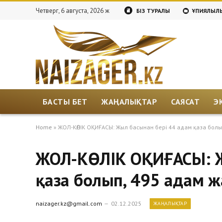
Четверг, 6 августа, 2026 ж
БІЗ ТУРАЛЫ
ҚҰПИЯЛЫЛЫ
БАСТЫ БЕТ
ЖАҢАЛЫҚТАР
САЯСАТ
Э
Home
»
ЖОЛ-КӨЛІК ОҚИҒАСЫ: Жыл басынан бері 44 адам қаза болы
ЖОЛ-КӨЛІК ОҚИҒАСЫ: Ж
қаза болып, 495 адам 
naizager.kz@gmail.com
02.12.2025
ЖАҢАЛЫҚТАР