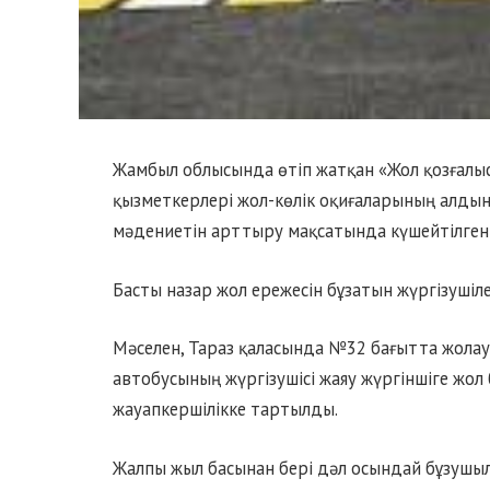
Жамбыл облысында өтіп жатқан «Жол қозғалысы
қызметкерлері жол-көлік оқиғаларының алды
мәдениетін арттыру мақсатында күшейтілген р
Басты назар жол ережесін бұзатын жүргізушіл
Мәселен, Тараз қаласында №32 бағытта жола
автобусының жүргізушісі жаяу жүргіншіге жол 
жауапкершілікке тартылды.
Жалпы жыл басынан бері дәл осындай бұзушылы