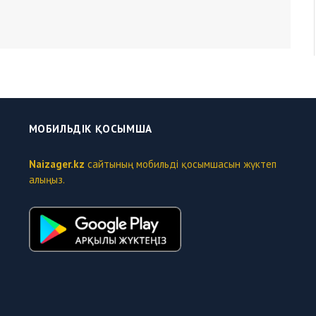
МОБИЛЬДІК ҚОСЫМША
Naizager.kz
сайтының мобильді қосымшасын жүктеп
алыңыз.