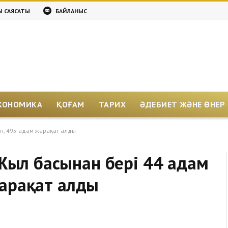
Қ САЯСАТЫ
БАЙЛАНЫС
КОНОМИКА
ҚОҒАМ
ТАРИХ
ӘДЕБИЕТ ЖӘНЕ ӨНЕР
п, 495 адам жарақат алды
ыл басынан бері 44 адам
жарақат алды