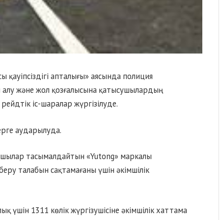
 қауіпсіздігі апталығы» аясында полиция
н алу және жол қозғалысына қатысушылардың
ейдтік іс-шаралар жүргізілуде.
ерге аударылуда.
ушылар тасымалдайтын «Yutong» маркалы
беру талабын сақтамағаны үшін әкімшілік
қ үшін 1311 көлік жүргізушісіне әкімшілік хаттама