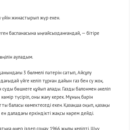
м үйін жинастырып жүр екен.
тпеген баспанасына ыңғайсызданғандай, — бітіре
көңілін ауладым.
анындағы 3 бөлмелі пәтерін сатып, Айсұлу
адағыдай үйге келіп тұрған дайын газ бен су жоқ.
н суды бөшкеге құйып алады. Газды балонмен әкеліп
көмір түсіріп, оны жағу керек. Мұның бәрін
атты баласы көмектеседі екен. Қазақша оқып, қазақы
 ен даладағы еркіндікті жақсы көрем дейді.
тыға өнер іздеп сонау 1966 жылы келіпті. Шүу