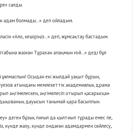
ре» салды.
егін адам болмады…» деп ойладым.
лләсін «Ало, кешіріңіз…» деп, жұмсақтау бастадым.
ітабына жазған Тұрахан апаңмын ғой…» деді бұл
 ұялмаспын! Осыдан екі жылдай уақыт бұрын,
 Әуезов атындағы мемлекеттік академиялық драма
ып әңгімелескен, әңгімелесіп отырып қасарысқан
ыдықованың дауысын танымай қара басыппын.
еу» деген бұзық пиғыл да қылтиып тұрады емес пе,
із, күнде жазу, күнде ондаған адамдармен сөйлесу,