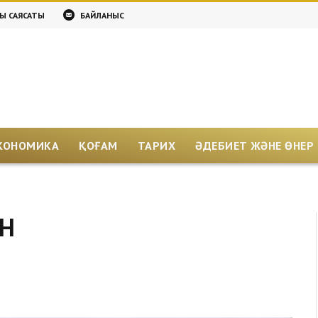
ЫҚ САЯСАТЫ
БАЙЛАНЫС
КОНОМИКА
ҚОҒАМ
ТАРИХ
ӘДЕБИЕТ ЖӘНЕ ӨНЕР
АН