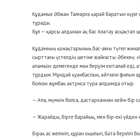
Құдамыз Әбжан Талғарға қарай баратын күре
тұрады.
Бұл — қарсы алдынан ақ бас Алатау асқақтап 
Құдамның қонақтарының бас-аяғы түгел жиналы
сырттағы үстелдің шетіне жайғасты. Әбекең: «Б
апамыз» демегенде мән беруім екіталай еді, 
тұрдым. Мұндай қуанбаспын, өйткені фильм а
болған жұмбақ актриса тура алдымда отыр.
— Апа, мүмкін болса, дастарханнан кейін бір 
— Жарайды, бірге барайық, мен бір-екі үйден к
Бірақ ас желініп, құран оқылып, бата беріліп