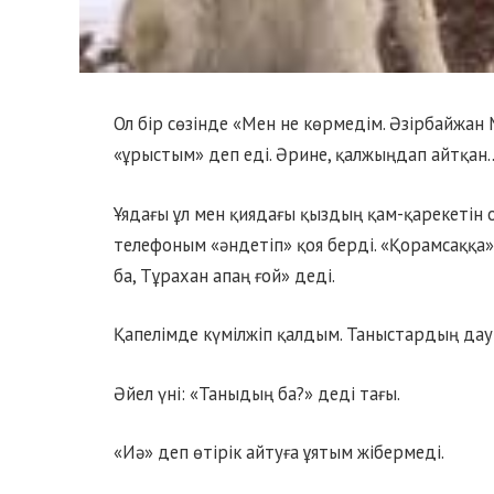
Ол бір сөзінде «Мен не көрмедім. Әзірбайжан
«ұрыстым» деп еді. Әрине, қалжыңдап айтқан
Ұядағы ұл мен қиядағы қыздың қам-қарекетін
телефоным «әндетіп» қоя берді. «Қорамсаққа» 
ба, Тұрахан апаң ғой» деді.
Қапелімде күмілжіп қалдым. Таныстардың дау
Әйел үні: «Таныдың ба?» деді тағы.
«Иә» деп өтірік айтуға ұятым жібермеді.