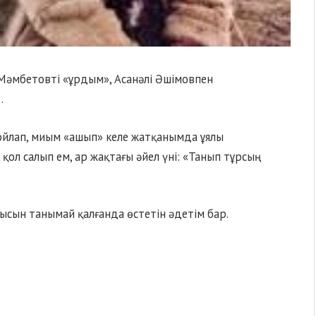
 Мәмбетовті «ұрдым», Асанәлі Әшімовпен
…
 ойлап, миым «ашып» келе жатқанымда ұялы
қол салып ем, ар жақтағы әйел үні: «Танып тұрсың
ысын танымай қалғанда өстетін әдетім бар.