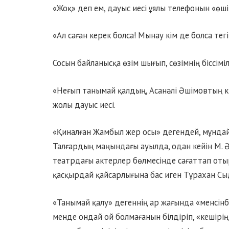
«Жоқ» деп ем, дауыс иесі ұялы телефонын «өші
«Ал саған керек болса! Мынау кім де болса т
Сосын байланысқа өзім шығып, сөзімнің біссімі
«Неғып танымай қалдың, Асанәлі Әшімовтың к
жолы дауыс иесі.
«Қиналған Жамбыл жер осы» дегендей, мұндай
Талғардың маңындағы ауылда, одан кейін М.
театрдағы актерлер бөлмесінде сағаттап отыр
қасқырдай қайсарлығына бас иген Тұрахан С
«Танымай қалу» дегеннің ар жағында «менсінб
менде ондай ой болмағанын білдіріп, «кешірің