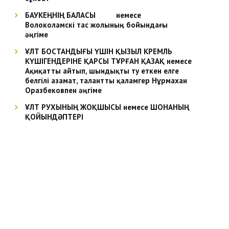
БАУКЕҢНІҢ БАЛАСЫ немесе
Волоколамскі тас жолының бойындағы
әңгіме
ҰЛТ БОСТАНДЫҒЫ ҮШІН ҚЫЗЫЛ КРЕМЛЬ
КҮШІГЕНДЕРІНЕ ҚАРСЫ ТҰРҒАН ҚАЗАҚ немесе
Ақиқатты айтып, шындықты ту еткен елге
белгілі азамат, талантты қаламгер Нұрмахан
Оразбековпен әңгіме
ҰЛТ РУХЫНЫҢ ЖОҚШЫСЫ немесе ШОНАНЫҢ
ҚОЙЫНДӘПТЕРІ