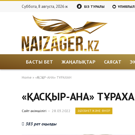
Суббота, 8 августа, 2026 ж
БІЗ ТУРАЛЫ
ҚҰПИЯЛЫЛ
БАСТЫ БЕТ
ЖАҢАЛЫҚТАР
САЯСАТ
Э
Home
»
«ҚАСҚЫР-АНА» ТҰРАХАН
«ҚАСҚЫР-АНА» ТҰРАХ
Сайт әкімшілігі
28.03.2022
ӘДЕБИЕТ ЖӘНЕ ӨНЕР
383 рет оқылды