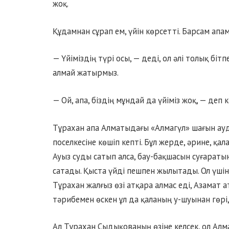
жоқ.
Құдамнан сұрап ем, үйін көрсетті. Барсам апа
— Үйіміздің түрі осы, — деді, ол әлі толық бі
алмай жатырмыз.
— Ой, апа, біздің мұндай да үйіміз жоқ, — деп 
Тұрахан апа Алматыдағы «Алмагүл» шағын ауд
поселкесіне көшіп кепті. Бұл жерде, әрине, қал
Ауыз суды сатып алса, бау-бақшасын суғараты
сатады. Қыста үйді пешпен жылытады. Ол үшін 
Тұрахан жалғыз өзі атқара алмас еді, Азамат 
тәрибемен өскен ұл да қаланың у-шуынан гөрі,
Ал Тұрахан Сыдықованың өзіне келсек, ол Алма