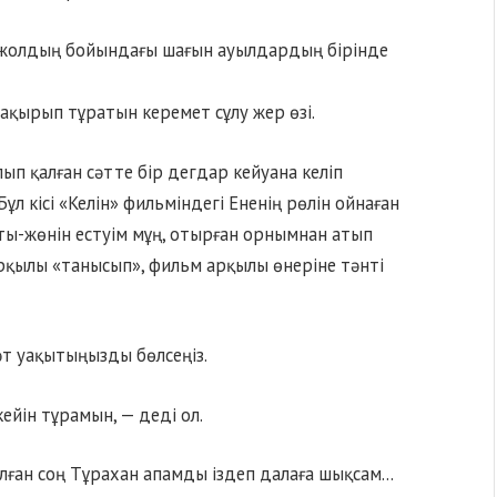
 жолдың бойындағы шағын ауылдардың бірінде
шақырып тұратын керемет сұлу жер өзі.
п қалған сәтте бір дегдар кейуана келіп
ұл кісі «Келін» фильміндегі Ененің рөлін ойнаған
аты-жөнін естуім мұң, отырған орнымнан атып
рқылы «танысып», фильм арқылы өнеріне тәнті
сәт уақытыңызды бөлсеңіз.
ейін тұрамын, — деді ол.
 болған соң Тұрахан апамды іздеп далаға шықсам…