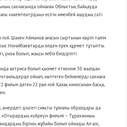
ның сахнасында ойнаған. Облыстық байқауда
дағы «әкемтеатрдың» есігін именбей ашудың сәті
 ғой. Шәкен Айманов ағасын сыртынан көріп тәлім
ырыс Ноғайбаевтарды елден ерек құрмет тұтыпты.
і, риза болып, жақсы лебіз білдіріпті.
нда актриса болып қызмет еткеніне 30 жылдан
ектакльдерде ойнап, көптеген бейнелерді сахнаға
22 фильм деген 22 рөл ғой. Қазақ киносынан басқа,
ен.
 өнердегі діңгегі сияқты тұлғалы образдары да
ң «Отырардың күйреуі» фильмі – Тұраханның
андардың бірінің жұбайы болып ойнады. Ал өзі,