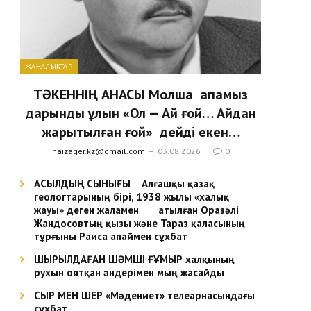
ЖАҢАЛЫҚТАР
ТӘКЕННІҢ АНАСЫ Молша апамыз
дарынды ұлын «Ол — Ай ғой… Айдан
жарытылған ғой» дейді екен…
naizager.kz@gmail.com
03.08.2026
0
АСЫЛДЫҢ СЫНЫҒЫ Алғашқы қазақ
геологтарының бірі, 1938 жылы «халық
жауы» деген жаламен атылған Оразәлі
Жандосовтың қызы және Тараз қаласының
тұрғыны Раиса апаймен сұхбат
ШЫРЫЛДАҒАН ШӘМШІ ҒҰМЫР халқының
рухын оятқан әндерімен мың жасайды
СЫР МЕН ШЕР «Мәдениет» телеарнасындағы
сұхбат