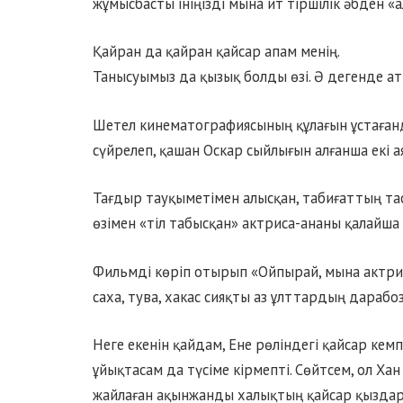
жұмысбасты ініңізді мына ит тіршілік әбден 
Қайран да қайран қайсар апам менің.
Танысуымыз да қызық болды өзі. Ә дегенде ат
Шетел кинематографиясының құлағын ұстаған
сүйрелеп, қашан Оскар сыйлығын алғанша екі а
Тағдыр тауқыметімен алысқан, табиғаттың тас
өзімен «тіл табысқан» актриса-ананы қалайша
Фильмді көріп отырып «Ойпырай, мына актриса
саха, тува, хакас сияқты аз ұлттардың дараб
Неге екенін қайдам, Ене рөліндегі қайсар кем
ұйықтасам да түсіме кірмепті. Сөйтсем, ол Х
жайлаған ақынжанды халықтың қайсар қыздары