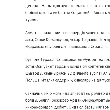
дегенде Нарынқол ауданындағы халық театры
бірінші орынға ие бопты. Содан кейін Алматы
түскен.
Алматы — мәдениет пен өнердің үлкен ордасы
алса, Серке Қожамқұлов, Асқар Тоқпанов, Ыд
«Қаракөздегі» рөлі сәтті шыққанда Сераға, тіпт
Бүгінде Тұрахан Сыдықованың Әуезов театры
асты. Осы уақыттардың ішінде ол көптеген сп
шығарды. Ұзын-ырғасы 22 фильмге түсіпті. Ал 
Польша, Италия елдерінің киноларына да түск
Сахналық өмір жолында эпизодтық рөлдер де,
болды. Белгілі режиссер Ардақ Әміреқұловты
киноөнеріндегі дебюті. Онда ол басты қаһарм