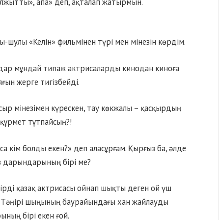
«алжытты», апа» деп, ақталап жатырмын.
ы-шулы «Келін» фильмінен түрі мен мінезін көрдім.
дар мұндай типаж актрисаларды кинодан киноға
яғын жерге тигізбейді.
ыр мінезімен күрескен, тау көкжалы – қасқырдың
 құрмет тұтпайсың?!
 кім болды екен?» деп аласұрғам. Қырғыз ба, әлде
оз дарындарының бірі ме?
пірді қазақ актрисасы ойнап шықты деген ой үш
ан Тәңірі шыңының баурайындағы хан жайлауды
ның бірі екен ғой.